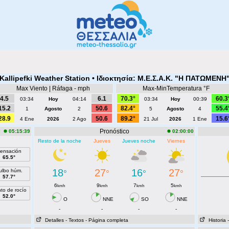
 Kallipefki Weather Station • Ιδιοκτησία: Μ.Ε.Σ.Α.Κ. "Η ΠΑΤΩΜΕΝΗ"
Max Viento | Ráfaga - mph
Max-MinTemperatura °F
4.5
6.1
70.3°
60.3
03:34
Hoy
04:14
03:34
Hoy
00:39
15.2
50.6
82.4°
55.4
1
Agosto
2
5
Agosto
4
28.9
50.6
89.2°
15.6
4 Ene
2026
2 Ago
21 Jul
2026
1 Ene
Pronóstico
05:15:39
02:00:00
Resto de la noche
Jueves
Jueves noche
Viernes
ensación
65.5°
18
27
16
27
ulbo húm.
°
°
°
°
57.7°
6
9
7
5
kmh
kmh
kmh
kmh
to de rocío
52.0°
O
NNE
SO
NNE
-
-
-
-
Detalles
- Textos
- Página completa
Historia