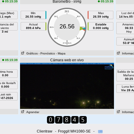
Baromettro - inHg
05:15:39
05:15:39
29.5
faga (Max)
Min
Max
Luz del d
6.1 mph
26.55 inHg
26.59 inHg
14 hrs.05
29.0
30.0
stancia del
Actual
Estable
Amanec
26.56
viento
899.4 hPa
28.5
30.5
0.000 inHg
06:33
3 mi
Hoy
28.0
31.0
Azimut
|
53.8° N
27.5
31.5
Gráficos
- Pronóstico
- Mapa
Informaci
Cámara web en vivo
05:15:39
ltima hora
Salida de la
0.00
Mañan
00:25
 de lluvia/h
0.000
Luna lle
Vie 28 A
Last rain
7-07-2026
Agrandar
Informaci
Clientraw - Froggit WH1080-SE -