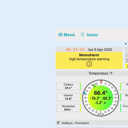
Menú
Inicio
•
05:15:55
Jue 6 Ago 2026
MeteoAlarm
high-temperature warning
Temperatura °F
70
68
72
Celsius
S
66
74
19.1°
64
76
62
66.4°
78
60
80
Interior
B
↑
70.3°
↓
60.3°
58
82
74.8°
56
84
-1.2°
54
86
Humedad
Pun
52
88
60% ↑
50
90
|
48
92
46
94
Gráficos
- Pronóstico