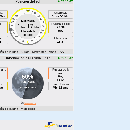
Posición del sol
05:15:47
11
13
ia
Oscuridad
10
14
 Min
09
15
9 hrs.54 Min
08
16
Estimada
07
17
e
Puesta de sol
1
17
06
18
hrs.
Min
20:38
05
19
Hoy
A la salida
04
20
del sol
03
21
h
Elevacion
02
22
E
01
23
-13.8°
ón de la luna
- Aurora
- Meteoritos
- Mapa
- ISS
Información de la fase lunar
05:15:47
 luna
Puesta de la
a
luna
50%
Hoy
14:51
Iluminada
na
Luna Nueva
Tercer cuarto
go
Mie 12 Ago
Perseids
ón de la luna
- Meteoritos