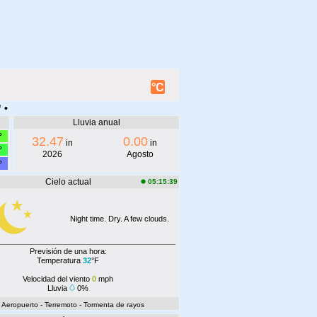
°C
 •
Lluvia anual
°
32.47
0.00
in
in
°
2026
Agosto
°
Cielo actual
05:15:39
Night time. Dry. A few clouds.
Previsión de una hora:
Temperatura
32
°F
Velocidad del viento
0
mph
Lluvia
0%
- Aeropuerto
- Terremoto
- Tormenta de rayos