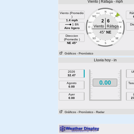
Viento | Ráfaga - mph
N
Viento (Promedio
Rá
NNO
NNE
)
NO
NE
2
6
1.4 mph
ONO
ENE
1 Bft
Di
Viento
Ráfaga
O
E
Aire ligero
45°
NE
OSO
ESE
Direccion
SO
SE
(Promedio )
SSO
SSE
NE 45°
S
Gráficos
- Pronóstico
Lluvia hoy - in
2026
U
32.47
0.00
Agosto
Tasa
0.00
Ayer
0.00
2
Gráficos
- Pronóstico
- Radar