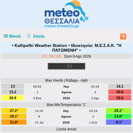
Menú
Inicio
°F
• Kallipefki Weather Station • Ιδιοκτησία: Μ.Ε.Σ.Α.Κ. "Η
ΠΑΤΩΜΕΝΗ" •
13:39:29
Dom 9 Ago 2026
Max Viento | Ráfaga - mph
13
16.1
09:44
Hoy
02:44
15.2
50.6
1
Agosto
2
28.9
50.6
4 Ene
2026
2 Ago
Max-MinTemperatura °C
27.2°
20.1°
13:19
Hoy
03:19
29.1°
13.0°
8
Agosto
4
31.8°
-9.1°
21 Jul
2026
1 Ene
Lluvia anual