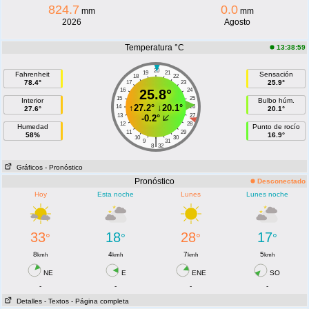
824.7
0.0
mm
mm
2026
Agosto
Temperatura °C
13:38:59
20
19
21
Fahrenheit
Sensación
18
22
78.4°
25.9°
17
23
16
25.8°
24
15
25
Interior
Bulbo húm.
↑
27.2°
↓
20.1°
14
26
27.6°
20.1°
13
27
-0.2°
12
28
Humedad
Punto de rocío
11
29
58%
16.9°
10
30
|
9
31
8
32
Gráficos
- Pronóstico
Pronóstico
Desconectado
Hoy
Esta noche
Lunes
Lunes noche
33
18
28
17
°
°
°
°
8
4
7
5
kmh
kmh
kmh
kmh
NE
E
ENE
SO
-
-
-
-
Detalles
- Textos
- Página completa