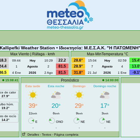
 Kallipefki Weather Station • Ιδιοκτησία: Μ.Ε.Σ.Α.Κ. "Η ΠΑΤΩΜΕΝΗ"
Max Viento | Ráfaga - kmh
Max-MinTemperatura °C
18.3
22.2
28.6°
15.4
09:44
Hoy
10:29
15:04
Hoy
02:59
24.4
81.5
28.9°
13.0
1
Agosto
2
7
Agosto
4
46.5
81.5
31.8°
-9.1
4 Ene
2026
2 Ago
21 Jul
2026
1 Ene
Pronóstico
15:08:41
14:00:00
Esta tarde
Esta noche
Domingo
Domingo noche
ice de calor
27.9°
39
20
29
17
ulbo húm.
°
°
°
°
19.2°
11
6
9
3
kmh
kmh
kmh
kmh
to de rocío
14.2°
E
ONO
NE
NE
-
-
-
-
Detalles
- Textos
- Página completa