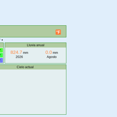
°F
 •
Lluvia anual
°
824.7
0.0
mm
mm
°
2026
Agosto
°
Cielo actual