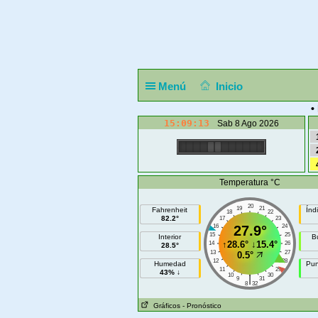
Menú
Inicio
•
15:09:13
Sab 8 Ago 2026
Temperatura °C
20
19
21
Fahrenheit
Índ
18
22
82.2°
17
23
16
27.9°
24
15
25
Interior
B
↑
28.6°
↓
15.4°
14
26
28.5°
13
27
0.5°
12
28
Humedad
Pun
11
29
43% ↓
10
30
|
9
31
8
32
Gráficos
- Pronóstico