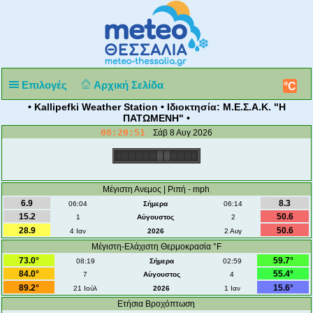
Επιλογές
Αρχική Σελίδα
°C
• Kallipefki Weather Station • Ιδιοκτησία: Μ.Ε.Σ.Α.Κ. "Η
ΠΑΤΩΜΕΝΗ" •
08:20:51
Σάβ 8 Αυγ 2026
Μέγιστη Ανεμος | Ριπή - mph
6.9
8.3
06:04
Σήμερα
06:14
15.2
50.6
1
Αύγουστος
2
28.9
50.6
4 Ιαν
2026
2 Αυγ
Μέγιστη-Ελάχιστη Θερμοκρασία °F
73.0°
59.7°
08:19
Σήμερα
02:59
84.0°
55.4°
7
Αύγουστος
4
89.2°
15.6°
21 Ιούλ
2026
1 Ιαν
Ετήσια Βροχόπτωση