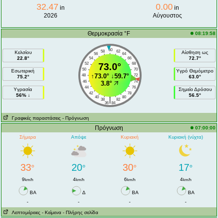
32.47
0.00
in
in
2026
Αύγουστος
Θερμοκρασία °F
08:19:58
60
58
62
Κελσίου
Αίσθηση ως
56
64
22.8°
72.7°
54
66
52
73.0°
68
50
70
Εσωτερική
Υγρό Θεμόμετρο
↑
73.0°
↓
59.7°
48
72
75.2°
63.0°
46
74
3.8°
44
76
Υγρασία
Σημείο Δρόσου
42
78
56% ↓
56.5°
40
80
|
38
82
36
84
Γραφικές παραστάσεις
- Πρόγνωση
Πρόγνωση
07:00:00
Σήμερα
Απόψε
Κυριακή
Κυριακή (νύχτα)
33
20
30
17
°
°
°
°
9
4
6
4
km/h
km/h
km/h
km/h
ΒA
Δ
ΒA
ΒA
-
-
-
-
Λεπτομέρειες
- Κείμενα
- Πλήρης σελίδα