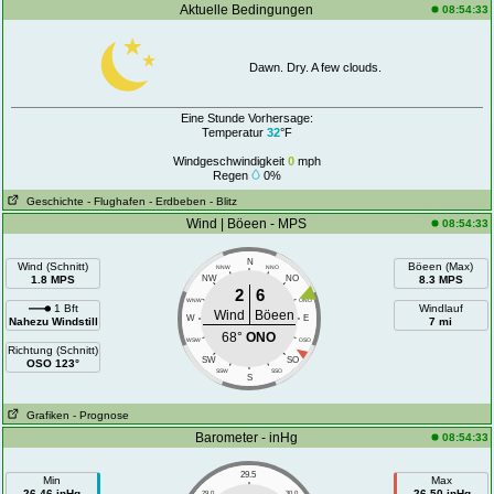
Aktuelle Bedingungen
08:54:33
Dawn. Dry. A few clouds.
Eine Stunde Vorhersage:
Temperatur
32
°F
Windgeschwindigkeit
0
mph
Regen
0%
Geschichte
- Flughafen
- Erdbeben
- Blitz
Wind | Böeen - MPS
08:54:33
N
Wind (Schnitt)
Böeen (Max)
NNW
NNO
1.8 MPS
NW
NO
8.3 MPS
2
6
WNW
ONO
1 Bft
Windlauf
Wind
Böeen
W
E
Nahezu Windstill
7 mi
68°
ONO
WSW
OSO
Richtung (Schnitt)
SW
SO
OSO 123°
SSW
SSO
S
Grafiken
- Prognose
Barometer - inHg
08:54:33
29.5
Min
Max
26.46 inHg
26.50 inHg
29.0
30.0