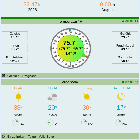
32.47
0.00
in
in
2026
August
Temperatur °F
08:54:33
60
58
62
Celsius
Gefühlt
56
64
24.3°
75.4°
54
66
52
75.7°
68
50
70
Innen
Feuchtkugel
↑
75.7°
↓
59.7°
48
72
75.7°
63.3°
46
74
4.4°
44
76
Feuchtigkeit
Taupunkt
42
78
52% ↓
56.8°
40
80
|
38
82
36
84
Grafiken
- Prognose
Prognose
07:00:00
Heute
Nacht
Sontag
Sonn.Nacht
33
20
30
17
°
°
°
°
9
4
6
4
KM/S
KM/S
KM/S
KM/S
NO
W
NO
NO
-
-
-
-
Einzelheiten
- Texte
- Volle Seite