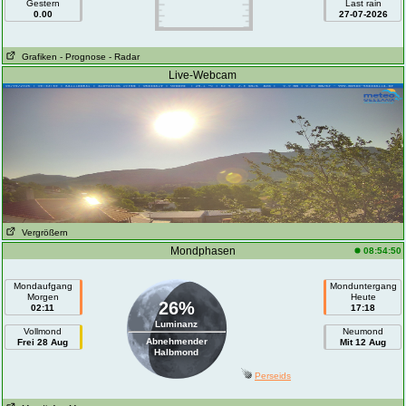
Gestern
Last rain
0.00
27-07-2026
Grafiken
- Prognose
- Radar
Live-Webcam
Vergrößern
Mondphasen
08:54:50
Mondaufgang
Monduntergang
Morgen
Heute
26%
02:11
17:18
Luminanz
Vollmond
Neumond
Abnehmender
Frei 28 Aug
Mit 12 Aug
Halbmond
Perseids