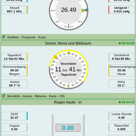
Aktuell
steigend ↑
26.49
897.1 hPa
28.5
30.5
0.010 inHg
28.0
31.0
|
27.5
31.5
Grafiken
- Prognose
- Karte
Sonne, Mond und Weltraum
08:54:50
11
13
Tageslicht
Dunkelheit
10
14
14 Std.01 Min.
09
15
9 Std.58 Min.
08
16
Geschätzt:
07
17
Sonnenaufgang
Sonnenuntergang
11
41
06
18
06:36
Std.
Min.
20:36
05
19
Morgen
Heute
Tageslicht
04
20
03
21
Azimut
Höhe
02
22
89.7° O
01
23
25.1°
Mondinfo
- Aurora
- Meteore
- Karte
- ISS
Regen heute - in
08:54:33
2026
Letzte Stunde
32.47
0.00
August
Raten/Std
0.00
0.00
0.000