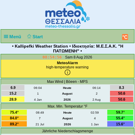
Menü
Start
°C
• Kallipefki Weather Station • Ιδιοκτησία: Μ.Ε.Σ.Α.Κ. "Η
ΠΑΤΩΜΕΝΗ" •
08:54:57
Sam 8 Aug 2026
MeteoAlarm
high-temperature warning
Max Wind | Böeen - MPS
6.9
8.3
06:04
Heute
06:14
15.2
50.6
1
August
2
28.9
50.6
4 Jan
2026
2 Aug
Max. Min. Temperatur °F
75.4°
59.7°
08:49
Heute
02:59
84.0°
55.4°
7
August
4
89.2°
15.6°
21 Jul
2026
1 Jan
Jährliche Niederschlagsmenge