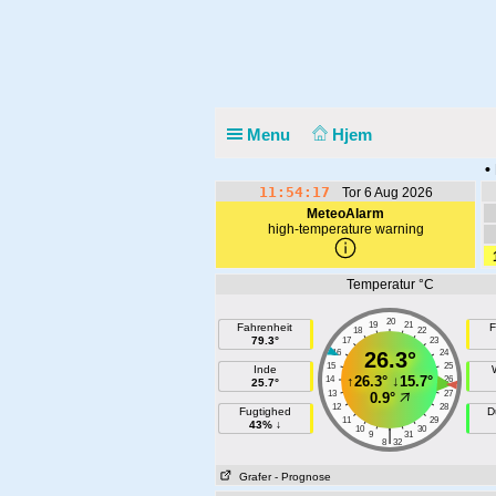
Menu
Hjem
•
11:54:17
Tor 6 Aug 2026
MeteoAlarm
high-temperature warning
Temperatur °C
20
19
21
Fahrenheit
F
18
22
79.3°
17
23
16
26.3°
24
15
25
Inde
↑
26.3°
↓
15.7°
14
26
25.7°
13
27
0.9°
12
28
Fugtighed
D
11
29
43% ↓
10
30
|
9
31
8
32
Grafer
- Prognose