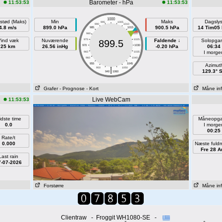
Barometer - hPa
11:53:53
11:53:53
1000
stød (Maks)
Min
Maks
Dagsly
995
1005
990
1010
4.8 m/s
899.0 hPa
900.5 hPa
14 Tim05 
985
1015
980
1020
ind væk
Nuværende
975
1025
Faldende ↓
Solopga
899.5
25 km
26.56 inHg
970
1030
-0.20 hPa
06:34
I morge
965
1035
960
1040
955
1045
Azimut
|
950
1050
129.3° 
940
1060
Grafer
- Prognose
- Kort
Måne in
Live WebCam
11:53:53
idste time
Måneopg
0.0
I morge
00:25
Rate/t
0.000
Næste fuld
Fre 28 A
Last rain
7-07-2026
Forstørre
Måne in
Clientraw - Froggit WH1080-SE -