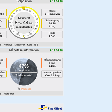
Solposition
11:54:10
11
13
s
Mørke
10
14
Min
09
15
9 Tim54 Min
08
16
Estimeret
07
17
ng
Solnedgang
8
44
06
18
Tim
Min
20:38
05
19
n
I dag
med dagslys
04
20
03
21
h
Højde
02
22
SØ
01
23
57.8°
fo
- Nordlys
- Meteorer
- Kort
- ISS
Månefase information
11:54:10
ang
Månenedgang
n
I dag
47%
14:51
Luminans
måne
Næste nymåne
Tredje kvartal
ug
Ons 12 Aug
Perseids
fo
- Meteorer