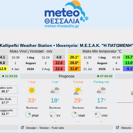
 Kallipefki Weather Station • Ιδιοκτησία: Μ.Ε.Σ.Α.Κ. "Η ΠΑΤΩΜΕΝΗ"
Maks Vind | Vindstød - m/s
Maks-Min temperatur °C
4.1
4.8
26.1°
15.7
10:39
I dag
11:24
11:39
I dag
00:39
6.8
22.6
28.0°
13.0
1
August
2
5
August
4
12.9
22.6
31.8°
-9.1
4 Jan
2026
2 Aug
21 Jul
2026
1 Jan
Prognose
11:53:53
07:00:00
I dag
I nat
Fredag
Fredag nat
øles som
26.1°
33
18
29
17
Wet Bulb
°
°
°
°
17.7°
9
8
5
6
km/timen
km/timen
km/timen
km/timen
uggpunkt
12.7°
ØNØ
SV
NNØ
VNV
-
-
-
-
Detaljer
- Tekster
- Fuld side
Historie