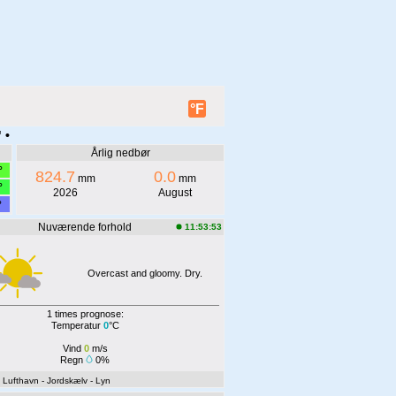
°F
 •
Årlig nedbør
°
824.7
0.0
mm
mm
°
2026
August
°
Nuværende forhold
11:53:53
Overcast and gloomy. Dry.
1 times prognose:
Temperatur
0
°C
Vind
0
m/s
Regn
0%
- Lufthavn
- Jordskælv
- Lyn