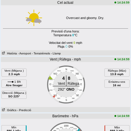
Cel actual
14:24:59
Overcast and gloomy. Dry.
Previsió d’una hora:
Temperatura
0
°C
Velocitat del vent
0
mph
Pluja
0%
Història
- Aeroport
- Terratrèmols
- Llamp
Vent | Ràfega - mph
14:24:59
N
Vent (Mitjana )
Ràfega (Màx)
NNO
NNE
2.3 mph
NO
NE
13.8 mph
4
8
ONO
ENE
1 Bft
Enlaireu-vos
Vent
Ràfega
O
E
Aire lleuger
16 mi
292°
ONO
OSO
ESE
Direcció (Mitjana )
SO
SE
SO 225°
SSO
SSE
S
Gràfics
- Predicció
Baròmetre - hPa
14:24:59
1000
Mín
Màx
995
1005
990
1010
896.1 hPa
898.2 hPa
985
1015