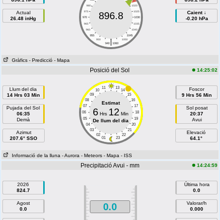
980
1020
Actual
975
1025
Caient ↓
896.8
26.48 inHg
970
1030
-0.20 hPa
965
1035
960
1040
955
1045
|
950
1050
940
1060
Gràfics
- Predicció
- Mapa
Posició del Sol
14:25:02
11
13
Llum del dia
Foscor
10
14
14 Hrs 03 Min
09
15
9 Hrs 56 Min
08
16
Estimat
07
17
Pujada del Sol
Sol posat
6
12
06
18
06:35
Hrs
Min
20:37
05
19
Demà
Avui
De llum del dia
04
20
03
21
Azimut
Elevació
02
22
207.6° SSO
01
23
64.1°
Informació de la lluna
- Aurora
- Meteors
- Mapa
- ISS
Precipitació Avui - mm
14:24:59
2026
Última hora
824.7
0.0
Agost
Valorar/h
0.0
0.0
0.000