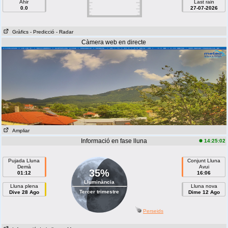
Ahir
Last rain
0.0
27-07-2026
Gràfics
- Predicció
- Radar
Càmera web en directe
Ampliar
Informació en fase lluna
14:25:02
Pujada Lluna
Conjunt Lluna
Demà
Avui
35%
01:12
16:06
Lluminància
Lluna plena
Lluna nova
Tercer trimestre
Dive 28 Ago
Dime 12 Ago
Perseids