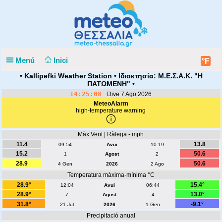
Menú
Inici
°F
• Kallipefki Weather Station • Ιδιοκτησία: Μ.Ε.Σ.Α.Κ. "Η
ΠΑΤΩΜΕΝΗ" •
14:25:09
Dive 7 Ago 2026
MeteoAlarm
high-temperature warning
Màx Vent | Ràfega - mph
11.4
13.8
09:54
Avui
10:19
15.2
50.6
1
Agost
2
28.9
50.6
4 Gen
2026
2 Ago
Temperatura màxima-mínima °C
28.9°
15.4°
12:04
Avui
06:44
28.9°
13.0°
7
Agost
4
31.8°
-9.1°
21 Jul
2026
1 Gen
Precipitació anual