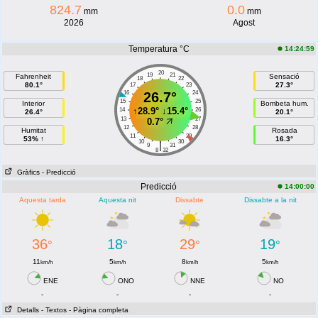
824.7
0.0
mm
mm
2026
Agost
Temperatura °C
14:24:59
20
19
21
Fahrenheit
Sensació
18
22
80.1°
27.3°
17
23
16
26.7°
24
15
25
Interior
Bombeta hum.
↑
28.9°
↓
15.4°
14
26
26.4°
20.1°
13
27
0.7°
12
28
Humitat
Rosada
11
29
53% ↑
16.3°
10
30
|
9
31
8
32
Gràfics
- Predicció
Predicció
14:00:00
Aquesta tarda
Aquesta nit
Dissabte
Dissabte a la nit
36
18
29
19
°
°
°
°
11
5
8
5
km/h
km/h
km/h
km/h
ENE
ONO
NNE
NO
-
-
-
-
Detalls
- Textos
- Pàgina completa