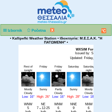
X
Izbornik
Početna
°C
• Kallipefki Weather Station • Ιδιοκτησία: Μ.Ε.Σ.Α.Κ. "Η
ΠΑΤΩΜΕΝΗ" •