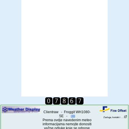
Clientraw - Froggit WH1080-
SE -
Zasluge, kontakt i . . .
Prema ovdje navedenim meteo
informacijama nemojte donositi
važne odluke koje se odnose