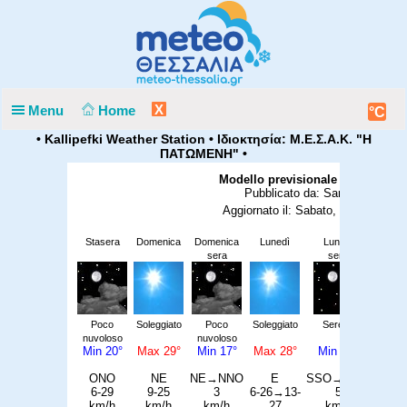
X
Menu
Home
°C
• Kallipefki Weather Station • Ιδιοκτησία: Μ.Ε.Σ.Α.Κ. "Η
ΠΑΤΩΜΕΝΗ" •