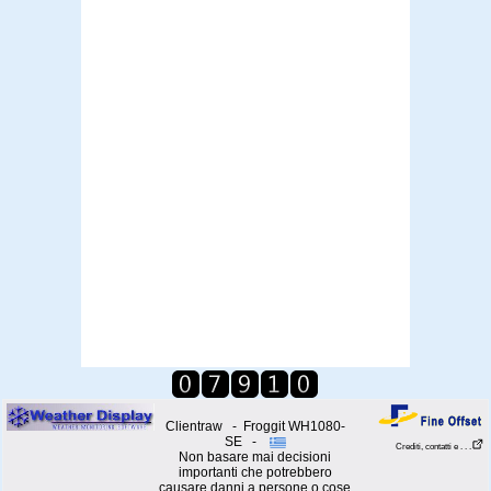
Clientraw - Froggit WH1080-
SE -
Crediti, contatti e . . .
Non basare mai decisioni
importanti che potrebbero
causare danni a persone o cose