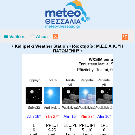
X
Valikko
Alkaa
°F
• Kallipefki Weather Station • Ιδιοκτησία: Μ.Ε.Σ.Α.Κ. "Η
ΠΑΤΩΜΕΝΗ" •