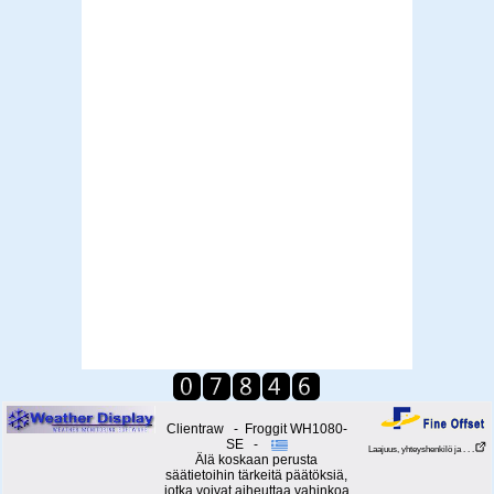
Clientraw - Froggit WH1080-
SE -
Laajuus, yhteyshenkilö ja . . .
Älä koskaan perusta
säätietoihin tärkeitä päätöksiä,
jotka voivat aiheuttaa vahinkoa