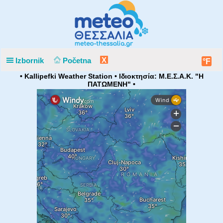
X
Izbornik
Početna
°F
• Kallipefki Weather Station • Ιδιοκτησία: Μ.Ε.Σ.Α.Κ. "Η
ΠΑΤΩΜΕΝΗ" •