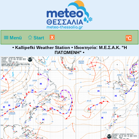
X
Menü
Start
°C
• Kallipefki Weather Station • Ιδιοκτησία: Μ.Ε.Σ.Α.Κ. "Η
ΠΑΤΩΜΕΝΗ" •