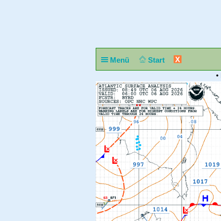
X
Menü
Start
•