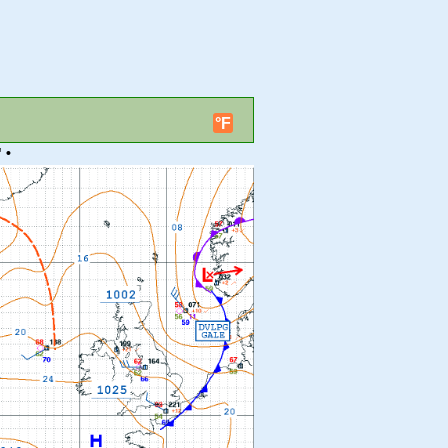
°F
 •