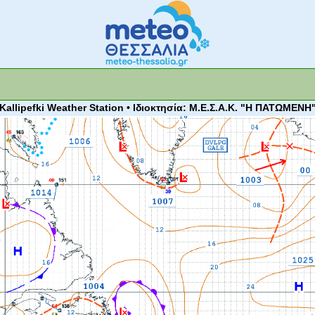
 Kallipefki Weather Station • Ιδιοκτησία: Μ.Ε.Σ.Α.Κ. "Η ΠΑΤΩΜΕΝΗ"