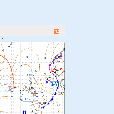
°C
 •