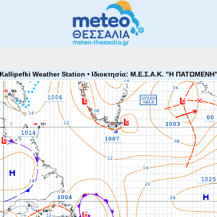
 Kallipefki Weather Station • Ιδιοκτησία: Μ.Ε.Σ.Α.Κ. "Η ΠΑΤΩΜΕΝΗ"