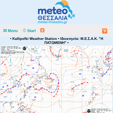
X
Menu
Start
°F
• Kallipefki Weather Station • Ιδιοκτησία: Μ.Ε.Σ.Α.Κ. "Η
ΠΑΤΩΜΕΝΗ" •