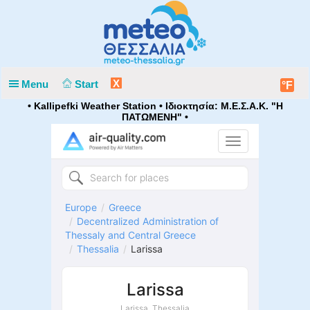
X
Menu
Start
°F
• Kallipefki Weather Station • Ιδιοκτησία: Μ.Ε.Σ.Α.Κ. "Η
ΠΑΤΩΜΕΝΗ" •