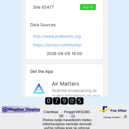
Clientraw - Froggit WH1080-
SE -
Zasluge, kontakt i . . .
Prema ovdje navedenim meteo
informacijama nemojte donositi
važne odluke koje se odnose