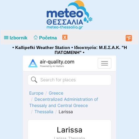
X
Izbornik
Početna
°F
• Kallipefki Weather Station • Ιδιοκτησία: Μ.Ε.Σ.Α.Κ. "Η
ΠΑΤΩΜΕΝΗ" •