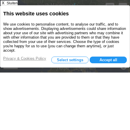
X
Sluiten