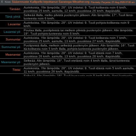
X
Sääennuste Kallipefki kirjoittanut Saratoga-Weather.org
Kiinni
Päivitetty: Perjantai, 07-Aug-2026 07:00 am
Aurinkoista. Ylin lämpötila: 28°. UV indeksi: 9. Tuuli koilisesta noin 6 km/h,
Tänään
puuskissa 25 km/h, aamulla, 12 km/h, puuskissa 26 km/h, iltapäivällä.
Selkeää illalla, melko pilvistä puolenyön jälkeen. Alin lämpötila: 17°. Tuuli länsi-
Tänä yönä
luoteesta noin 6 km/h.
Aurinkoista. Ylin lämpötila: 28°. UV indeksi: 9. Tuuli pohjois-koilisesta noin 9
Lauantai
km/h.
Poutaa illalla, puolipilvistä tai melkein pilvistä puolenyön jälkeen. Alin lämpötila:
Lauantai yö
19°. Tuuli pohjois-luoteesta noin 6 km/h.
Aurinkoista. Ylin lämpötila: 28°. UV indeksi: 9. Tuuli koilisesta noin 7 km/h,
Sunnuntai
puuskissa 25 km/h, aamulla, 13 km/h, puuskissa 27 km/h, iltapäivällä.
Puolipivistä illalla, melkein selkeätä puolenyön jälkeen. Alin lämpötila: 16°. Tuuli
Sunnuntai yö
itä-koilisesta noin 5 km/h illalla, pohjois-luoteesta puolenyön jälkeen.
Aurinkoista. Ylin lämpötila: 28°. UV indeksi: 9. Tuuli idästä noin 7 km/h,
Maanantai
puuskissa 26 km/h, aamulla, 13 km/h, puuskissa 28 km/h, iltapäivällä.
Selkeää. Alin lämpötila: 16°. Tuuli etelästä noin 4 km/h illalla, länsi-luoteesta
Maanantai yö
puolenyön jälkeen.
Aurinkoista. Ylin lämpötila: 28°. UV indeksi: 9. Tuuli idästä noin 5 km/h aamulla,
Tiistai
11 km/h, puuskissa 26 km/h, iltapäivällä.
Selkeää. Alin lämpötila: 16°. Tuuli lounaasta noin 5 km/h illalla, länsi-luoteesta
Tiistai yö
puolenyön jälkeen.