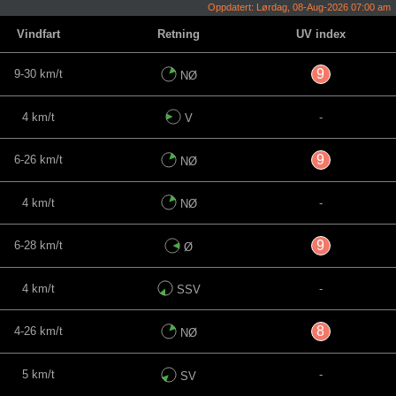
Oppdatert: Lørdag, 08-Aug-2026 07:00 am
Vindfart
Retning
UV index
9
9-30 km/t
NØ
4 km/t
-
V
9
6-26 km/t
NØ
4 km/t
-
NØ
9
6-28 km/t
Ø
4 km/t
-
SSV
8
4-26 km/t
NØ
5 km/t
-
SV