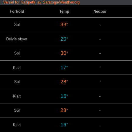
Varsel for Kallipefki av Saratoga-Weather.org
Forhold
Temp
Nedbør
33
°
Sol
-
20
°
Delvis skyet
-
30
°
Sol
-
17
°
Klart
-
28
°
Sol
-
16
°
Klart
-
28
°
Sol
-
16
°
Klart
-