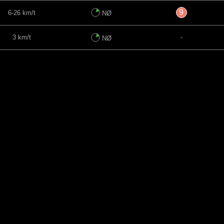
9
6-26 km/t
NØ
3 km/t
-
NØ