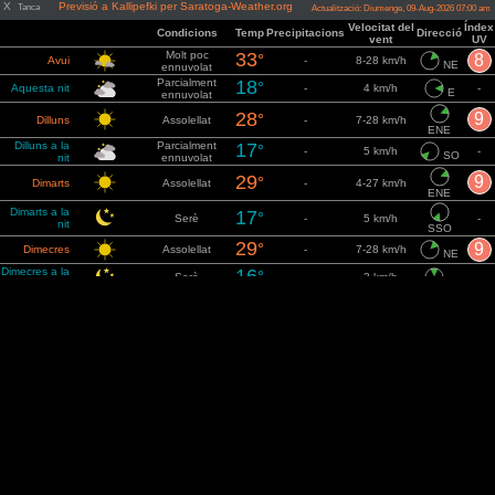
X
Previsió a Kallipefki per Saratoga-Weather.org
Tanca
Actualització: Diumenge, 09-Aug-2026 07:00 am
Velocitat del
Índex
Condicions
Temp
Precipitacions
Direcció
vent
UV
Molt poc
33
°
8
Avui
-
8-28 km/h
NE
ennuvolat
Parcialment
18
°
Aquesta nit
-
4 km/h
-
E
ennuvolat
28
9
°
Dilluns
Assolellat
-
7-28 km/h
ENE
Dilluns a la
Parcialment
17
°
-
5 km/h
-
SO
nit
ennuvolat
29
9
°
Dimarts
Assolellat
-
4-27 km/h
ENE
Dimarts a la
17
°
Serè
-
5 km/h
-
nit
SSO
29
°
9
Dimecres
Assolellat
-
7-28 km/h
NE
Dimecres a la
16
°
Serè
-
3 km/h
-
N
nit
28
9
°
Dijous
Assolellat
-
6-29 km/h
ENE
15
°
Dijous a la nit
Pràcticament serè
-
3-25 km/h
-
NNE