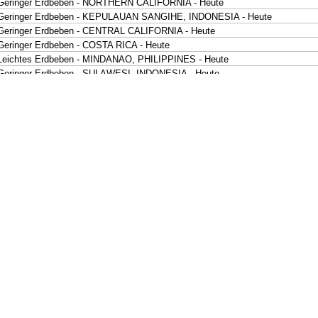
Geringer Erdbeben - NORTHERN CALIFORNIA - Heute
Geringer Erdbeben - KEPULAUAN SANGIHE, INDONESIA - Heute
Geringer Erdbeben - CENTRAL CALIFORNIA - Heute
Geringer Erdbeben - COSTA RICA - Heute
Leichtes Erdbeben - MINDANAO, PHILIPPINES - Heute
Geringer Erdbeben - SULAWESI, INDONESIA - Heute
Geringer Erdbeben - NEAR N COAST OF PAPUA, INDONESIA - Heute
Geringer Erdbeben - OFFSHORE ATACAMA, CHILE - Heute
Geringer Erdbeben - VALPARAISO, CHILE - Heute