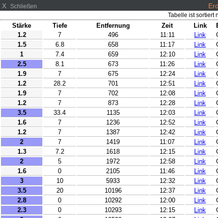
X
Er
Schließen
Tabelle ist sortiert
Stärke
Tiefe
Entfernung
Zeit
Link
1.2
7
496
11:11
Link
1.5
6.8
658
11:17
Link
1
7.4
659
12:10
Link
2.5
8.1
673
11:26
Link
1.9
7
675
12:24
Link
1.2
28.2
701
12:51
Link
1.9
7
702
12:08
Link
1.2
7
873
12:28
Link
3.5
33.4
1135
12:03
Link
1.6
7
1236
12:52
Link
1.2
7
1387
12:42
Link
2
7
1419
11:07
Link
1.3
7.2
1618
12:15
Link
2
5
1972
12:58
Link
1.6
0
2105
11:46
Link
3
10
5933
12:32
Link
3.5
20
10196
12:37
Link
2.8
0
10292
12:00
Link
2.3
0
10293
12:15
Link