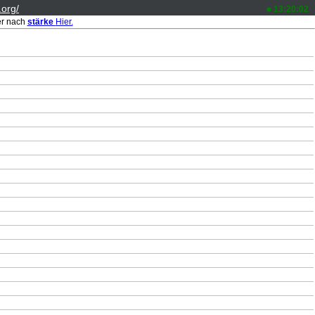
org/
13:20:02
r nach
stärke
Hier.