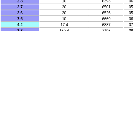
2.8
10
6393
06
2.7
20
6501
05
2.6
20
6526
05
3.5
10
6669
06
4.2
17.4
6887
07
2.8
159.4
7195
06
2.7
51.9
7197
07
3.1
21
7222
06
3.3
204.9
7242
06
3.1
268.4
7276
07
2.5
10
7808
06