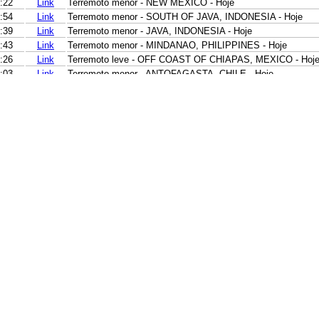
:22
Link
Terremoto menor - NEW MEXICO - Hoje
:54
Link
Terremoto menor - SOUTH OF JAVA, INDONESIA - Hoje
:39
Link
Terremoto menor - JAVA, INDONESIA - Hoje
:43
Link
Terremoto menor - MINDANAO, PHILIPPINES - Hoje
:26
Link
Terremoto leve - OFF COAST OF CHIAPAS, MEXICO - Hoj
:03
Link
Terremoto menor - ANTOFAGASTA, CHILE - Hoje
:49
Link
Terremoto menor - TARAPACA, CHILE - Hoje
:16
Link
Terremoto menor - TIMOR REGION, INDONESIA - Hoje
:51
Link
Terremoto menor - SALTA, ARGENTINA - Hoje
:33
Link
Terremoto menor - ANTOFAGASTA, CHILE - Hoje
:02
Link
Terremoto menor - NEAR N COAST OF PAPUA, INDONESIA