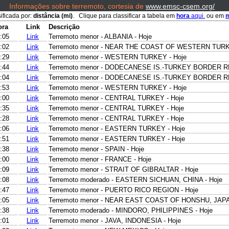
Informações sobre terremoto, cortesia de
www.emsc-csem.org/
sificada por:
distância (mi)
. Clique para classificar a tabela em
hora
aqui.
ou em
m
ora
Link
Descrição
:05
Link
Terremoto menor - ALBANIA - Hoje
:02
Link
Terremoto menor - NEAR THE COAST OF WESTERN TURK
:29
Link
Terremoto menor - WESTERN TURKEY - Hoje
:44
Link
Terremoto menor - DODECANESE IS.-TURKEY BORDER RE
:04
Link
Terremoto menor - DODECANESE IS.-TURKEY BORDER RE
:53
Link
Terremoto menor - WESTERN TURKEY - Hoje
:00
Link
Terremoto menor - CENTRAL TURKEY - Hoje
:35
Link
Terremoto menor - CENTRAL TURKEY - Hoje
:28
Link
Terremoto menor - CENTRAL TURKEY - Hoje
:06
Link
Terremoto menor - EASTERN TURKEY - Hoje
:51
Link
Terremoto menor - EASTERN TURKEY - Hoje
:38
Link
Terremoto menor - SPAIN - Hoje
:00
Link
Terremoto menor - FRANCE - Hoje
:09
Link
Terremoto menor - STRAIT OF GIBRALTAR - Hoje
:08
Link
Terremoto moderado - EASTERN SICHUAN, CHINA - Hoje
:47
Link
Terremoto menor - PUERTO RICO REGION - Hoje
:05
Link
Terremoto menor - NEAR EAST COAST OF HONSHU, JAPA
:38
Link
Terremoto moderado - MINDORO, PHILIPPINES - Hoje
:01
Link
Terremoto menor - JAVA, INDONESIA - Hoje