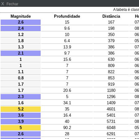
X
Fechar
A tabela é clas
Magnitude
Profundidade
Distância
H
2.6
15
167
07
2.4
9.6
198
08
1.2
10
350
06
1.8
6.4
379
05
1.3
13.9
386
07
2.1
9.7
386
06
1
15.6
630
06
1
7
809
06
1.1
7
822
06
0.8
7
853
06
1.7
7
919
06
1.7
20.6
1180
06
2.3
5
1296
08
1.6
34.1
1409
07
5.2
35
4601
08
3.6
16.4
5401
07
3.9
40
5731
08
5
90.2
6048
05
2.6
28
6291
07