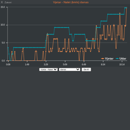
X
Vjetar - Nalet (km/s) danas
Zatvori