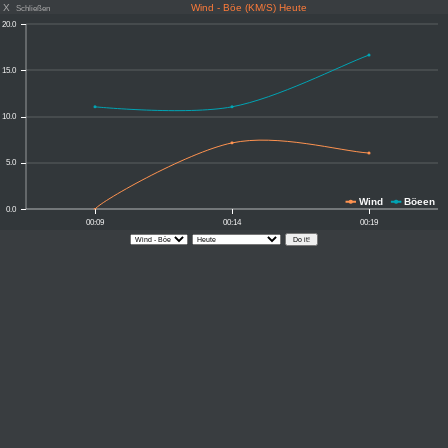
X
Wind - Böe (KM/S) Heute
Schließen