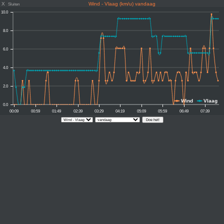
X
Wind - Vlaag (km/u) vandaag
Sluiten