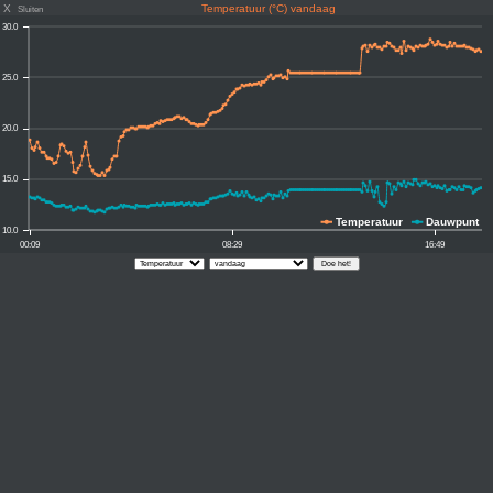
X
Temperatuur (°C) vandaag
Sluiten