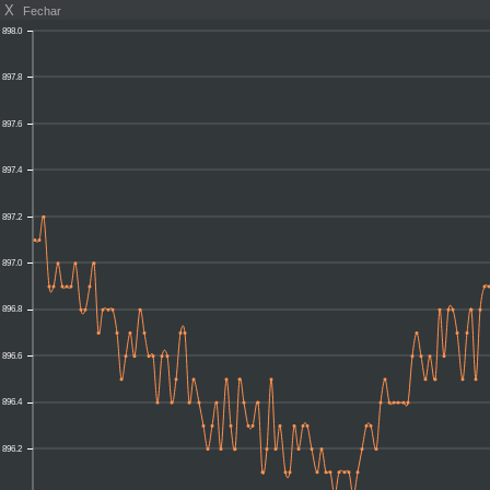
X
Fechar